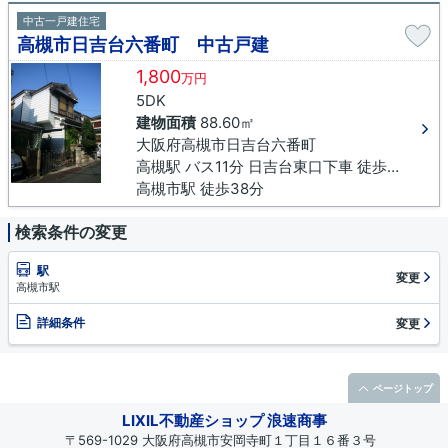
中古一戸建住宅
高槻市日吉台六番町 中古戸建
1,800
万円
5DK
建物面積
88.60㎡
大阪府高槻市日吉台六番町
高槻駅 バス11分 日吉台東口下車 徒歩5分
高槻市駅 徒歩38分
検索条件の変更
駅
変更
高槻市駅
詳細条件
変更
ページトップ
LIXIL不動産ショップ 浪速商事
〒569-1029 大阪府高槻市安岡寺町１丁目１６番３号