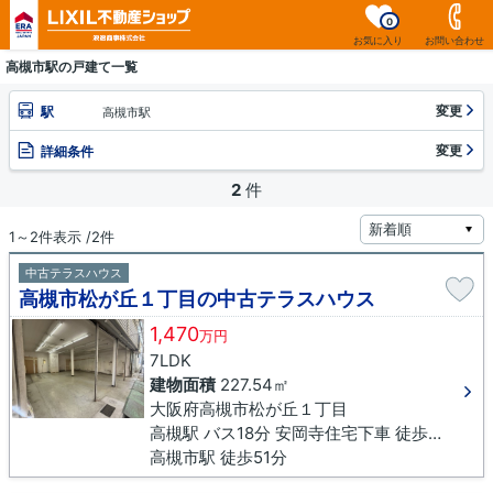
0
お気に入り
お問い合わせ
高槻市駅の戸建て一覧
変更
駅
高槻市駅
変更
詳細条件
2
件
1～2件表示 /2件
中古テラスハウス
高槻市松が丘１丁目の中古テラスハウス
1,470
万円
7LDK
建物面積
227.54㎡
大阪府高槻市松が丘１丁目
高槻駅 バス18分 安岡寺住宅下車 徒歩3分
高槻市駅 徒歩51分