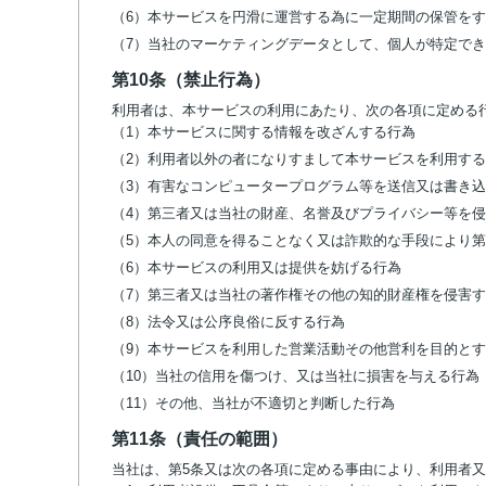
（6）本サービスを円滑に運営する為に一定期間の保管を
（7）当社のマーケティングデータとして、個人が特定で
第10条（禁止行為）
利用者は、本サービスの利用にあたり、次の各項に定める
（1）本サービスに関する情報を改ざんする行為
（2）利用者以外の者になりすまして本サービスを利用す
（3）有害なコンピュータープログラム等を送信又は書き
（4）第三者又は当社の財産、名誉及びプライバシー等を
（5）本人の同意を得ることなく又は詐欺的な手段により
（6）本サービスの利用又は提供を妨げる行為
（7）第三者又は当社の著作権その他の知的財産権を侵害
（8）法令又は公序良俗に反する行為
（9）本サービスを利用した営業活動その他営利を目的と
（10）当社の信用を傷つけ、又は当社に損害を与える行為
（11）その他、当社が不適切と判断した行為
第11条（責任の範囲）
当社は、第5条又は次の各項に定める事由により、利用者