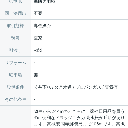
の制限
準防火地域
国土法届出
不要
取引態様
専任媒介
現況
空家
引渡し
相談
リフォーム
駐車場
無
設備条件
公共下水 / 公営水道 / プロパンガス / 電気有
その他条件
物件から244mのところに、薬や日用品を買う
のに便利なドラッグユタカ 高槻松が丘店があり
ます。高槻安岡寺郵便局まで106mです。高槻