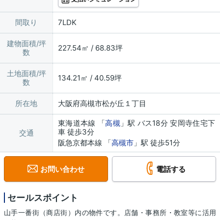
間取り
7LDK
建物面積/坪
227.54㎡ / 68.83坪
数
土地面積/坪
134.21㎡ / 40.59坪
数
所在地
大阪府高槻市松が丘１丁目
東海道本線 「
高槻
」駅 バス18分 安岡寺住宅下
車 徒歩3分
交通
阪急京都本線 「
高槻市
」駅 徒歩51分
お問い合わせ
電話する
セールスポイント
山手一番街（商店街）内の物件です。店舗・事務所・教室等に活用