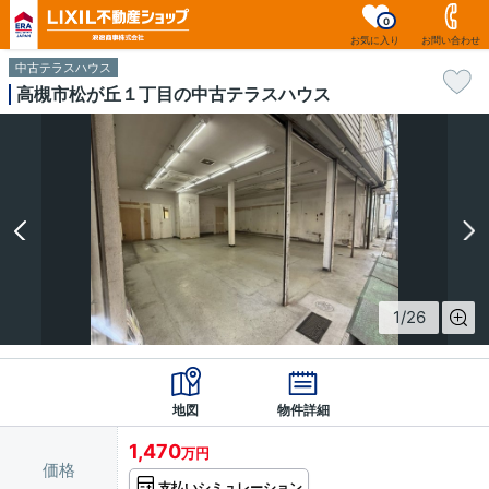
0
お気に入り
お問い合わせ
中古テラスハウス
高槻市松が丘１丁目の中古テラスハウス
1
/
26
地図
物件詳細
1,470
万円
価格
支払いシミュレーション