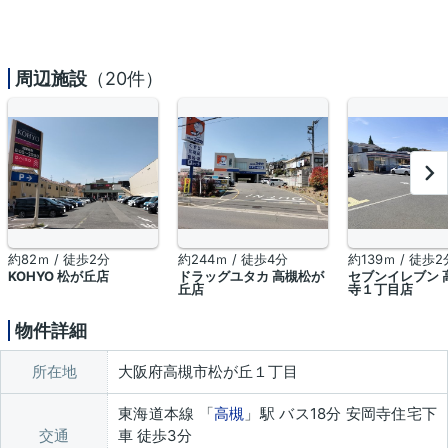
周辺施設
（20件）
約82ｍ / 徒歩2分
約244ｍ / 徒歩4分
約139ｍ / 徒歩2
KOHYO 松が丘店
ドラッグユタカ 高槻松が
セブンイレブン 
丘店
寺１丁目店
物件詳細
所在地
大阪府高槻市松が丘１丁目
東海道本線 「
高槻
」駅 バス18分 安岡寺住宅下
交通
車 徒歩3分