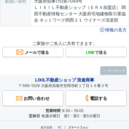
取扱い会社
大阪府知事(15)第7049号
ＬＩＸＩＬ不動産ショップ（ＥＲＡ加盟店） 関
西不動産情報センター 大阪府宅地建物取引業協
会 ネットワーク関西２１ ウイナーズ倶楽部
情報の見方
ご家族やご友人に共有できます。
メールで送る
LINE
で送る
ページトップ
LIXIL不動産ショップ 浪速商事
〒569-1029 大阪府高槻市安岡寺町１丁目１６番３号
お問い合わせ
電話する
営業時間
9:30～18:00
定休日
毎週水曜日 第1・第3・第5火曜日
表示切替：
PC
スマートフォン