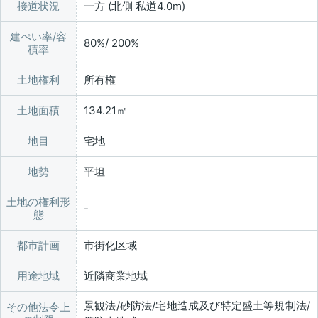
接道状況
一方 (北側 私道4.0m)
建ぺい率/容
80%/ 200%
積率
土地権利
所有権
土地面積
134.21㎡
地目
宅地
地勢
平坦
土地の権利形
態
都市計画
市街化区域
用途地域
近隣商業地域
景観法/砂防法/宅地造成及び特定盛土等規制法/
その他法令上