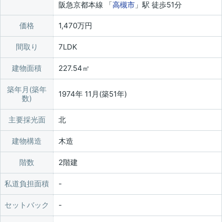
阪急京都本線 「
高槻市
」駅 徒歩51分
価格
1,470万円
間取り
7LDK
建物面積
227.54㎡
築年月(築年
1974年 11月(築51年)
数)
主要採光面
北
建物構造
木造
階数
2階建
私道負担面積
セットバック