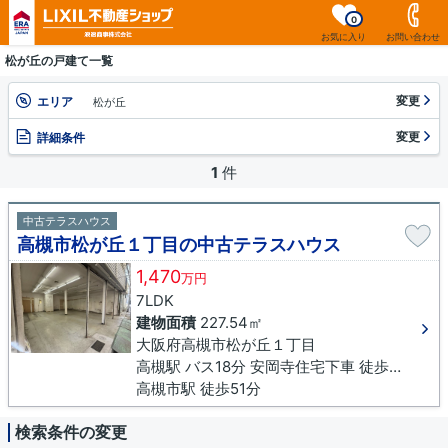
0
お気に入り
お問い合わせ
松が丘の戸建て一覧
変更
エリア
松が丘
変更
詳細条件
1
件
中古テラスハウス
高槻市松が丘１丁目の中古テラスハウス
1,470
万円
7LDK
建物面積
227.54㎡
大阪府高槻市松が丘１丁目
高槻駅 バス18分 安岡寺住宅下車 徒歩3分
高槻市駅 徒歩51分
検索条件の変更