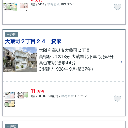
1階 / 5DK /
専有面積
103.02㎡
一戸建
大蔵司２丁目２４ 貸家
大阪府高槻市大蔵司２丁目
高槻駅 バス18分 大蔵司北下車 徒歩7分
高槻市駅 徒歩44分
3階建 / 1988年 9月(築37年)
11
万円
1階 / 3LDK+S(納戸) /
専有面積
115.29㎡
一戸建