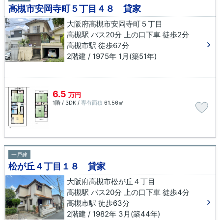
高槻市安岡寺町５丁目４８ 貸家
大阪府高槻市安岡寺町５丁目
高槻駅 バス20分 上の口下車 徒歩2分
高槻市駅 徒歩67分
2階建 / 1975年 1月(築51年)
6.5
万円
1階 / 3DK /
専有面積
61.56㎡
一戸建
松が丘４丁目１８ 貸家
大阪府高槻市松が丘４丁目
高槻駅 バス20分 上の口下車 徒歩4分
高槻市駅 徒歩63分
2階建 / 1982年 3月(築44年)