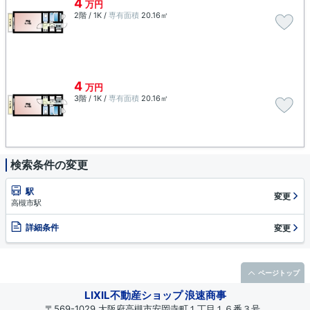
4
万円
2階 / 1K /
専有面積
20.16㎡
4
万円
3階 / 1K /
専有面積
20.16㎡
検索条件の変更
駅
変更
高槻市駅
詳細条件
変更
ページトップ
LIXIL不動産ショップ 浪速商事
〒569-1029 大阪府高槻市安岡寺町１丁目１６番３号