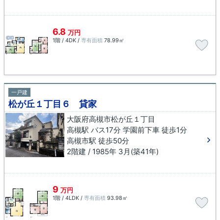
6.8
万円
1階 / 4DK /
専有面積
78.99㎡
一戸建
松が丘１丁目６ 貸家
大阪府高槻市松が丘１丁目
高槻駅 バス17分 学園前下車 徒歩1分
高槻市駅 徒歩50分
2階建 / 1985年 3月(築41年)
9
万円
1階 / 4LDK /
専有面積
93.98㎡