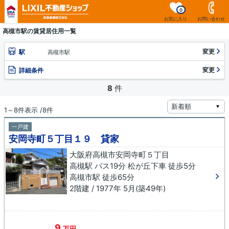
0
お気に入り
お問い合わせ
高槻市駅の賃貸居住用一覧
変更
駅
高槻市駅
変更
詳細条件
8
件
1～8件表示 /8件
一戸建
安岡寺町５丁目１９ 貸家
大阪府高槻市安岡寺町５丁目
高槻駅 バス19分 松が丘下車 徒歩5分
高槻市駅 徒歩65分
2階建 / 1977年 5月(築49年)
9
万円