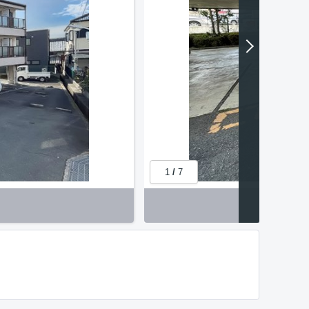
1
/
7