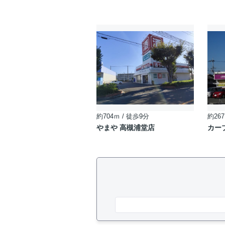
約704ｍ / 徒歩9分
約267
やまや 高槻浦堂店
カー