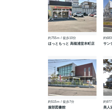
約755ｍ / 徒歩10分
約683
ほっともっと 高槻浦堂本町店
サン
約515ｍ / 徒歩7分
約977
服部図書館
美人