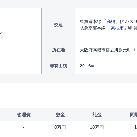
東海道本線 「
高槻
」駅 バス1
交通
阪急京都本線 「
高槻市
」駅 
ン
所在地
大阪府高槻市宮之川原元町 
専有面積
20.16㎡
管理費
敷金
礼金
間
0万円
10万円
1