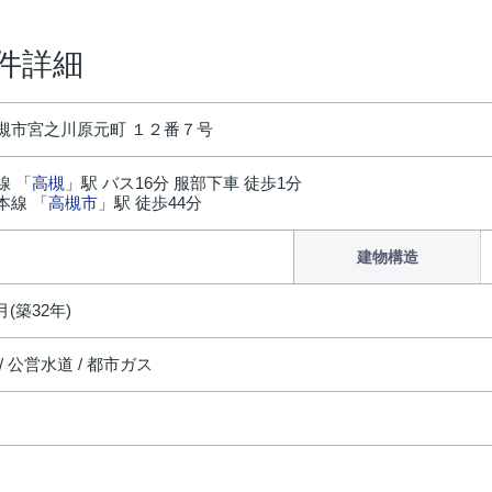
件詳細
槻市宮之川原元町 １２番７号
線 「
高槻
」駅 バス16分 服部下車 徒歩1分
本線 「
高槻市
」駅 徒歩44分
建物構造
月(築32年)
/ 公営水道 / 都市ガス