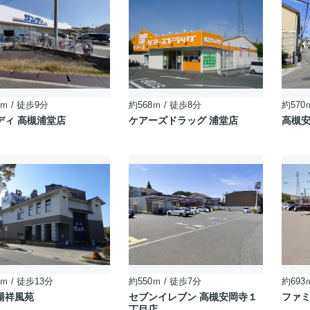
ｍ / 徒歩9分
約568ｍ / 徒歩8分
約570
ディ 高槻浦堂店
ケアーズドラッグ 浦堂店
高槻
ｍ / 徒歩13分
約550ｍ / 徒歩7分
約693
湯祥風苑
セブンイレブン 高槻安岡寺１
ファミ
丁目店