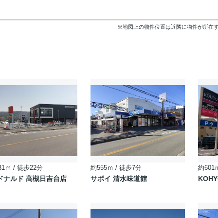
※地図上の物件位置は近隣に物件が所在
31ｍ / 徒歩22分
約555ｍ / 徒歩7分
約601
ドナルド 高槻日吉台店
サボイ 清水味道館
KOH