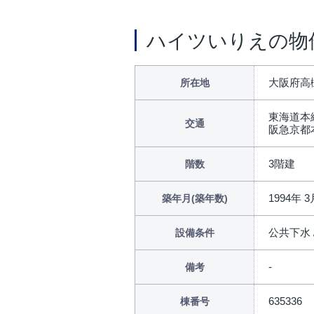
ハイツいりえの物
大阪府高
所在地
東海道本
交通
阪急京都
3階建
階数
1994年 3
築年月(築年数)
公共下水 
設備条件
備考
635336
棟番号