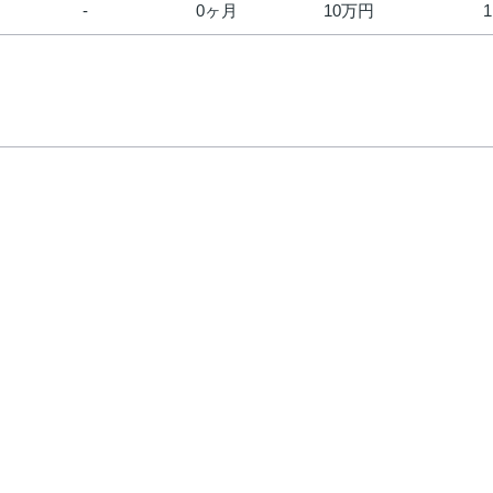
0ヶ月
10万円
1