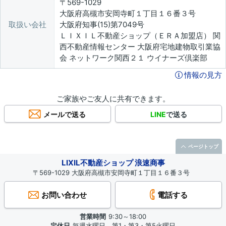
〒569-1029
大阪府高槻市安岡寺町１丁目１６番３号
取扱い会社
大阪府知事(15)第7049号
ＬＩＸＩＬ不動産ショップ（ＥＲＡ加盟店） 関
西不動産情報センター 大阪府宅地建物取引業協
会 ネットワーク関西２１ ウイナーズ倶楽部
情報の見方
ご家族やご友人に共有できます。
メールで送る
LINE
で送る
ページトップ
LIXIL不動産ショップ 浪速商事
〒569-1029 大阪府高槻市安岡寺町１丁目１６番３号
お問い合わせ
電話する
営業時間
9:30～18:00
定休日
毎週水曜日 第1・第3・第5火曜日