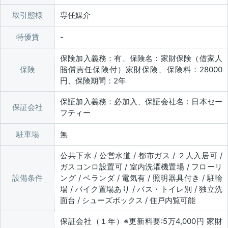
取引態様
専任媒介
特優賃
保険加入義務：有、保険名：家財保険（借家人
保険
賠償責任保険付）家財保険、保険料：28000
円、保険期間：2年
保証加入義務：必加入、保証会社名：日本セー
保証会社
フティー
駐車場
無
公共下水 / 公営水道 / 都市ガス / ２人入居可 /
ガスコンロ設置可 / 室内洗濯機置場 / フローリ
設備条件
ング / ベランダ / 電気有 / 照明器具付き / 駐輪
場 / バイク置場あり / バス・トイレ別 / 独立洗
面台 / シューズボックス / 住戸内覧可能
保証会社（１年）※更新料要:5万4,000円 家財