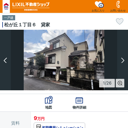
0
お気に入り
お問い合わせ
一戸建
松が丘１丁目６ 貸家
1
/
26
地図
物件詳細
9
万円
賃料
初期費用シミュレーション