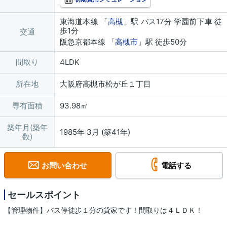
東海道本線 「
高槻
」駅 バス17分 学園前下車 徒
歩1分
交通
阪急京都本線 「
高槻市
」駅 徒歩50分
間取り
4LDK
所在地
大阪府高槻市松が丘１丁目
専有面積
93.98㎡
築年月(築年
1985年 3月 (築41年)
数)
お問い合わせ
電話する
セールスポイント
【管理物件】バス停徒歩１分の貸家です！間取りは４ＬＤＫ！