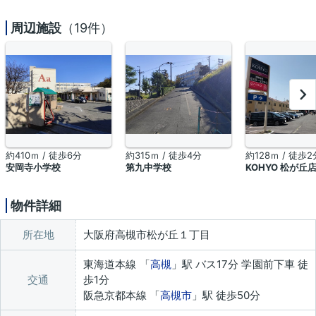
周辺施設
（19件）
約410ｍ / 徒歩6分
約315ｍ / 徒歩4分
約128ｍ / 徒歩2
安岡寺小学校
第九中学校
KOHYO 松が丘
物件詳細
所在地
大阪府高槻市松が丘１丁目
東海道本線 「
高槻
」駅 バス17分 学園前下車 徒
交通
歩1分
阪急京都本線 「
高槻市
」駅 徒歩50分