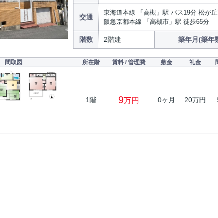
東海道本線 「高槻」駅 バス19分 松が丘
交通
阪急京都本線 「高槻市」駅 徒歩65分
階数
2階建
築年月(築年
間取図
所在階
賃料 / 管理費
敷金
礼金
9
1階
0ヶ月
20万円
万円