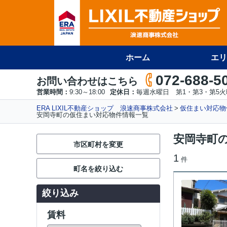
ホーム
エリ
072-688-5
お問い合わせはこちら
営業時間：
9:30～18:00
定休日：
毎週水曜日 第1・第3・第5
ERA LIXIL不動産ショップ 浪速商事株式会社
仮住まい対応物
安岡寺町の仮住まい対応物件情報一覧
安岡寺町
市区町村を変更
1
件
町名を絞り込む
絞り込み
賃料