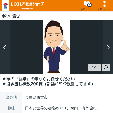
0
お気に入り
お問い合わせ
鈴木 貴之
1
/
1
★家の『新築』の事ならお任せください！！
★引き渡し棟数200棟（新築ﾃﾞｻﾞｲﾝ設計してます）
出身地
兵庫県西宮市
趣味
日本と世界の建物めぐり、焼肉、海外旅行、