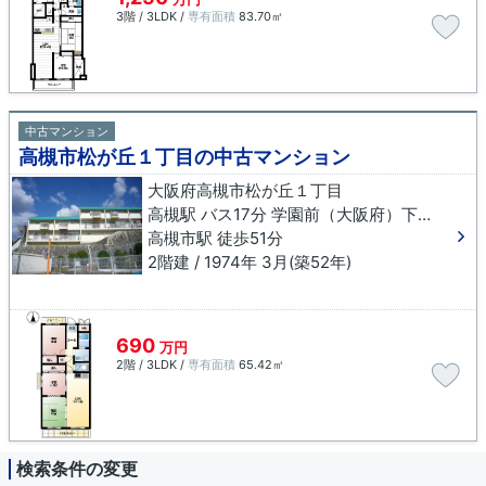
3階 / 3LDK /
専有面積
83.70㎡
中古マンション
高槻市松が丘１丁目の中古マンション
大阪府高槻市松が丘１丁目
高槻駅 バス17分 学園前（大阪府）下車 徒歩6分
高槻市駅 徒歩51分
2階建 / 1974年 3月(築52年)
690
万円
2階 / 3LDK /
専有面積
65.42㎡
検索条件の変更