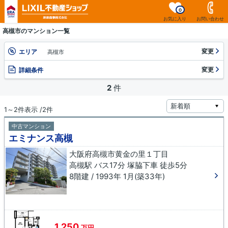
0
お気に入り
お問い合わせ
高槻市のマンション一覧
変更
エリア
高槻市
変更
詳細条件
2
件
1～2件表示 /2件
中古マンション
エミナンス高槻
大阪府高槻市黄金の里１丁目
高槻駅 バス17分 塚脇下車 徒歩5分
8階建 / 1993年 1月(築33年)
1,250
万円