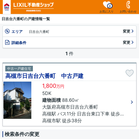
0
お気に入り
お問い合わせ
日吉台六番町の戸建情報一覧
変更
エリア
日吉台六番町
変更
詳細条件
1
件
中古一戸建住宅
高槻市日吉台六番町 中古戸建
1,800
万円
5DK
建物面積
88.60㎡
大阪府高槻市日吉台六番町
高槻駅 バス11分 日吉台東口下車 徒歩5分
高槻市駅 徒歩38分
検索条件の変更