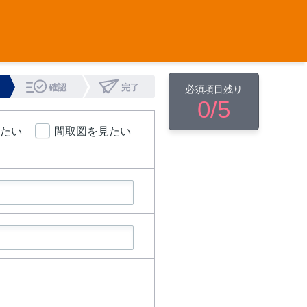
確認
完了
必須項目残り
0
/5
たい
間取図を見たい