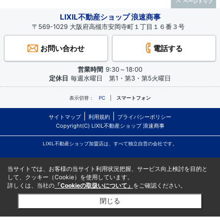
ページトップ
LIXIL不動産ショップ 浪速商事
〒569-1029 大阪府高槻市安岡寺町１丁目１６番３号
お問い合わせ
電話する
営業時間
9:30～18:00
定休日
毎週水曜日 第1・第3・第5火曜日
表示切替：
PC
スマートフォン
サイトマップ
利用規約
プライバシーポリシー
Copyright(C) LIXIL不動産ショップ 浪速商事
LIXIL不動産ショップ加盟店は、すべて独立自営の会社です。
当サイトでは、お客様の当サイト利用状況把握、サービス向上検討を目的と
して、クッキー（Cookie）を使用しています。
詳しくは、当社の
「Cookieの取扱いについて」
をご確認ください。
閉じる