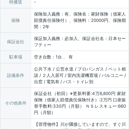
特優賃
保険加入義務：有、保険名：家財保険（借家人
保険
賠償責任保険付）、保険料：20000円、保険期
間：2年
保証加入義務：必加入、保証会社名：日本セー
保証会社
フティー
駐車場
空き台数：1台 、 有
公共下水 / 公営水道 / プロパンガス / ペット相
設備条件
談 / ２人入居可 / 室内洗濯機置場 / バルコニー /
出窓 / 電気有 / バス・トイレ別
保証会社（初回）※更新料要:4万6,800円 家財
保険（借家人賠償責任保険付き）:2万円 口座振
その他条件
替手数料:330円（月額） ＮＳレスキュー:660
円（月額）
【管理物件】川が隣接していますので、すぐ川