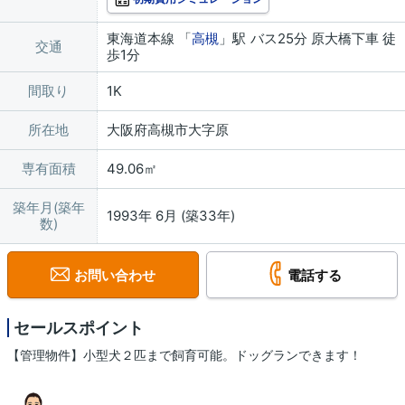
東海道本線 「
高槻
」駅 バス25分 原大橋下車 徒
交通
歩1分
間取り
1K
所在地
大阪府高槻市大字原
専有面積
49.06㎡
築年月(築年
1993年 6月 (築33年)
数)
お問い合わせ
電話する
セールスポイント
【管理物件】小型犬２匹まで飼育可能。ドッグランできます！