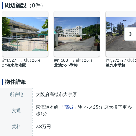
周辺施設
（8件）
約1,527ｍ / 徒歩20分
約1,583ｍ / 徒歩20分
約1,972ｍ / 徒
北清水幼稚園
北清水小学校
第九中学校
物件詳細
所在地
大阪府高槻市大字原
東海道本線 「
高槻
」駅 バス25分 原大橋下車 徒
交通
歩1分
賃料
7.8万円