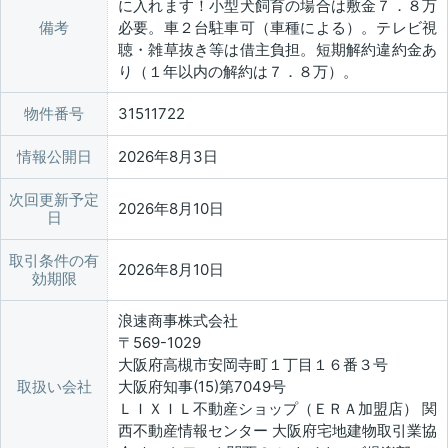
に入れます！小型犬飼育の場合は敷金７．８万
備考
必要。車２台駐車可（車種による）。テレビ視
聴・雑草抜き等は借主負担。短期解約違約金あ
り（１年以内の解約は７．８万）。
物件番号
31511722
情報公開日
2026年8月3日
次回更新予定
2026年8月10日
日
取引条件の有
2026年8月10日
効期限
浪速商事株式会社
〒569-1029
大阪府高槻市安岡寺町１丁目１６番３号
取扱い会社
大阪府知事(15)第7049号
ＬＩＸＩＬ不動産ショップ（ＥＲＡ加盟店） 関
西不動産情報センター 大阪府宅地建物取引業協