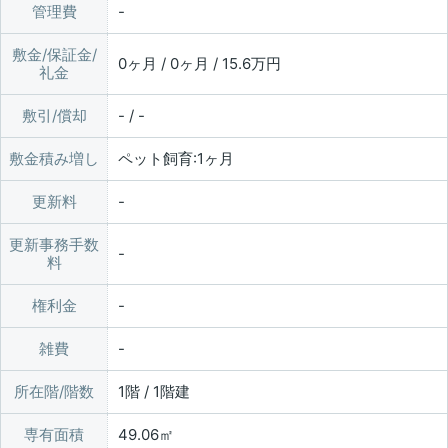
管理費
敷金/保証金/
0ヶ月 / 0ヶ月 / 15.6万円
礼金
敷引/償却
- / -
敷金積み増し
ペット飼育:1ヶ月
更新料
更新事務手数
料
権利金
雑費
所在階/階数
1階 / 1階建
専有面積
49.06㎡