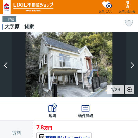
0
お気に入り
お問い合わせ
一戸建
大字原 貸家
1
/
26
地図
物件詳細
7.8
万円
賃料
初期費用シミュレーション