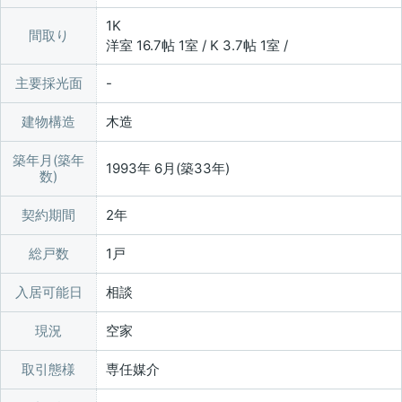
1K
間取り
洋室 16.7帖 1室 / K 3.7帖 1室 /
主要採光面
建物構造
木造
築年月(築年
1993年 6月(築33年)
数)
契約期間
2年
総戸数
1戸
入居可能日
相談
現況
空家
取引態様
専任媒介