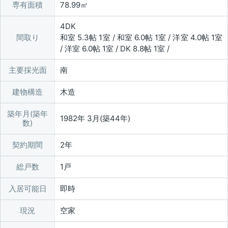
専有面積
78.99㎡
4DK
間取り
和室 5.3帖 1室 / 和室 6.0帖 1室 / 洋室 4.0帖 1室
/ 洋室 6.0帖 1室 / DK 8.8帖 1室 /
主要採光面
南
建物構造
木造
築年月(築年
1982年 3月(築44年)
数)
契約期間
2年
総戸数
1戸
入居可能日
即時
現況
空家