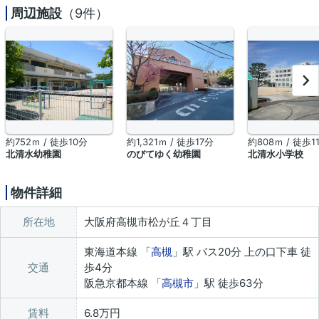
周辺施設
（9件）
約752ｍ / 徒歩10分
約1,321ｍ / 徒歩17分
約808ｍ / 徒歩1
北清水幼稚園
のびてゆく幼稚園
北清水小学校
物件詳細
所在地
大阪府高槻市松が丘４丁目
東海道本線 「
高槻
」駅 バス20分 上の口下車 徒
交通
歩4分
阪急京都本線 「
高槻市
」駅 徒歩63分
賃料
6.8万円