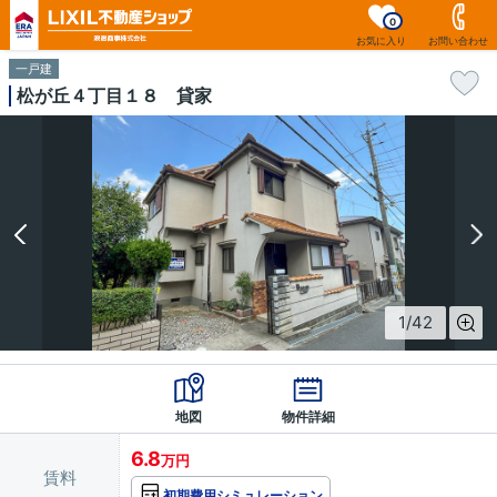
0
お気に入り
お問い合わせ
一戸建
松が丘４丁目１８ 貸家
1
/
42
地図
物件詳細
6.8
万円
賃料
初期費用シミュレーション