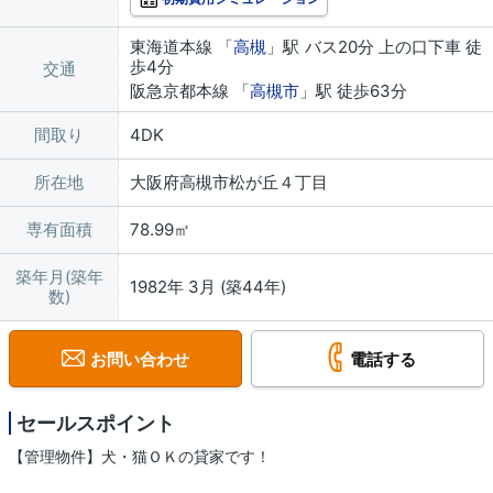
東海道本線 「
高槻
」駅 バス20分 上の口下車 徒
歩4分
交通
阪急京都本線 「
高槻市
」駅 徒歩63分
間取り
4DK
所在地
大阪府高槻市松が丘４丁目
専有面積
78.99㎡
築年月(築年
1982年 3月 (築44年)
数)
お問い合わせ
電話する
セールスポイント
【管理物件】犬・猫ＯＫの貸家です！