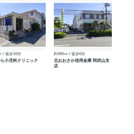
ｍ / 徒歩10分
約456ｍ / 徒歩6分
でら小児科クリニック
北おおさか信用金庫 阿武山支
店