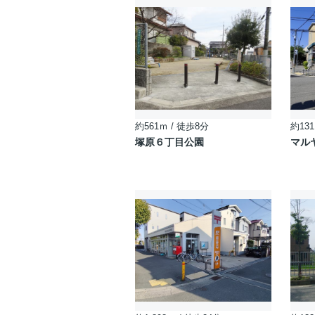
約561ｍ / 徒歩8分
約131
塚原６丁目公園
マル