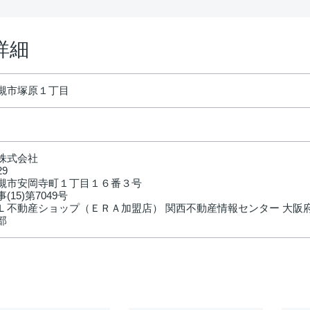
詳細
槻市塚原１丁目
株式会社
29
槻市安岡寺町１丁目１６番３号
(15)第7049号
Ｌ不動産ショップ（ＥＲＡ加盟店） 関西不動産情報センター 大阪
部