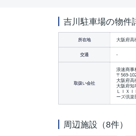
吉川駐車場の物件
大阪府高
所在地
交通
浪速商事
〒569-10
大阪府高
取扱い会社
大阪府知事
ＬＩＸＩ
ーズ倶楽
周辺施設（8件）