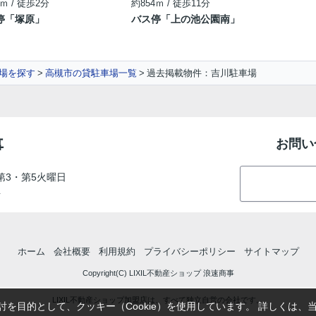
ｍ / 徒歩2分
約854ｍ / 徒歩11分
停「塚原」
バス停「上の池公園南」
場を探す
高槻市の貸駐車場一覧
過去掲載物件：吉川駐車場
事
お問い
第3・第5火曜日
号
ホーム
会社概要
利用規約
プライバシーポリシー
サイトマップ
Copyright(C) LIXIL不動産ショップ 浪速商事
LIXIL不動産ショップ加盟店は、すべて独立自営の会社です。
を目的として、クッキー（Cookie）を使用しています。
詳しくは、