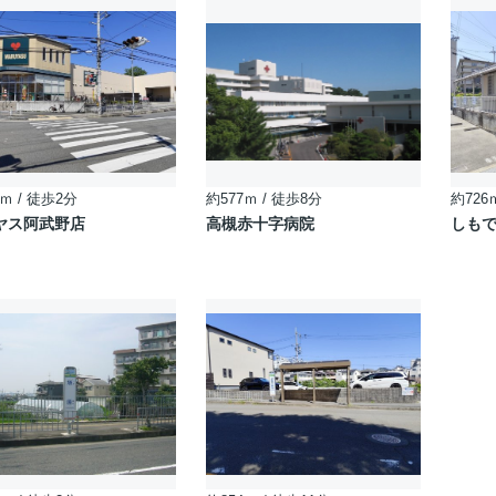
ｍ / 徒歩2分
約577ｍ / 徒歩8分
約726
ヤス阿武野店
高槻赤十字病院
しも