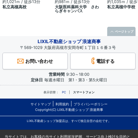
約1,021ｍ / 徒歩13分
約981ｍ / 徒歩13分
約1,035ｍ / 徒歩
私立高槻高校
大阪医科薬科大学 さわ
私立高槻中学校
らぎキャンパス
ページトップ
LIXIL不動産ショップ 浪速商事
〒569-1029 大阪府高槻市安岡寺町１丁目１６番３号
お問い合わせ
電話する
営業時間
9:30～18:00
定休日
毎週水曜日 第1・第3・第5火曜日
表示切替：
PC
スマートフォン
サイトマップ
利用規約
プライバシーポリシー
Copyright(C) LIXIL不動産ショップ 浪速商事
LIXIL不動産ショップ加盟店は、すべて独立自営の会社です。
当サイトでは、お客様の当サイト利用状況把握、サービス向上検討を目的と