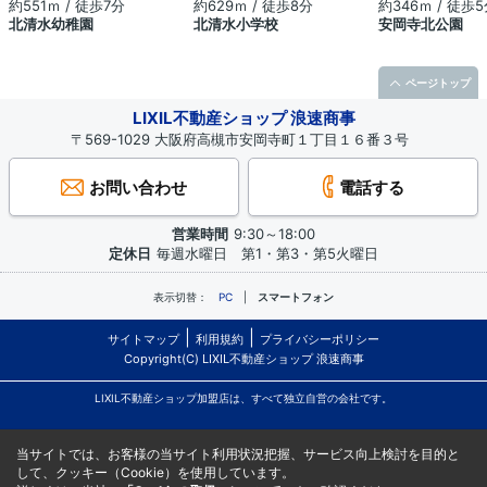
約551ｍ / 徒歩7分
約629ｍ / 徒歩8分
約346ｍ / 徒歩
北清水幼稚園
北清水小学校
安岡寺北公園
ページトップ
LIXIL不動産ショップ 浪速商事
〒569-1029 大阪府高槻市安岡寺町１丁目１６番３号
お問い合わせ
電話する
営業時間
9:30～18:00
定休日
毎週水曜日 第1・第3・第5火曜日
表示切替：
PC
スマートフォン
サイトマップ
利用規約
プライバシーポリシー
Copyright(C) LIXIL不動産ショップ 浪速商事
LIXIL不動産ショップ加盟店は、すべて独立自営の会社です。
当サイトでは、お客様の当サイト利用状況把握、サービス向上検討を目的と
して、クッキー（Cookie）を使用しています。