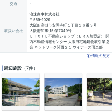
交通
浪速商事株式会社
〒569-1029
大阪府高槻市安岡寺町１丁目１６番３号
取扱い会社
大阪府知事(15)第7049号
ＬＩＸＩＬ不動産ショップ（ＥＲＡ加盟店） 関
西不動産情報センター 大阪府宅地建物取引業協
会 ネットワーク関西２１ ウイナーズ倶楽部
情報の見方
周辺施設
（7件）