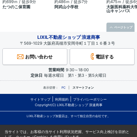
約699ｍ / 徒歩9分
約486ｍ / 徒歩7分
約475ｍ / 徒歩6
たつのこ保育園
阿武山小学校
大阪医科薬科大
山キャンパス
ページトップ
LIXIL不動産ショップ 浪速商事
〒569-1029 大阪府高槻市安岡寺町１丁目１６番３号
お問い合わせ
電話する
営業時間
9:30～18:00
定休日
毎週水曜日 第1・第3・第5火曜日
表示切替：
PC
スマートフォン
サイトマップ
利用規約
プライバシーポリシー
Copyright(C) LIXIL不動産ショップ 浪速商事
LIXIL不動産ショップ加盟店は、すべて独立自営の会社です。
当サイトでは、お客様の当サイト利用状況把握、サービス向上検討を目的と
して、クッキー（Cookie）を使用しています。