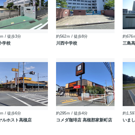
ｍ / 徒歩3分
約562ｍ / 徒歩8分
約676
小学校
川西中学校
三島
ｍ / 徒歩6分
約295ｍ / 徒歩4分
約1,59
ヤルホスト高槻店
コメダ珈琲店 高槻郡家新町店
いまし