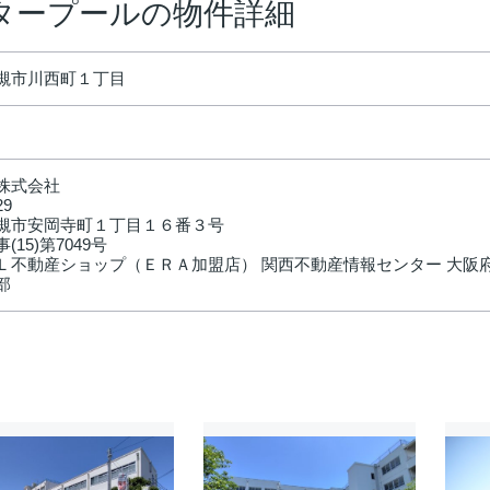
タープールの物件詳細
槻市川西町１丁目
株式会社
29
槻市安岡寺町１丁目１６番３号
(15)第7049号
Ｌ不動産ショップ（ＥＲＡ加盟店） 関西不動産情報センター 大阪
部