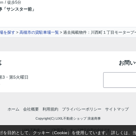
ｍ / 徒歩5分
停「サンスター前」
場を探す
高槻市の貸駐車場一覧
過去掲載物件：川西町１丁目モータープ
事
お問い
第3・第5火曜日
号
ホーム
会社概要
利用規約
プライバシーポリシー
サイトマップ
Copyright(C) LIXIL不動産ショップ 浪速商事
LIXIL不動産ショップ加盟店は、すべて独立自営の会社です。
を目的として、クッキー（Cookie）を使用しています。
詳しくは、