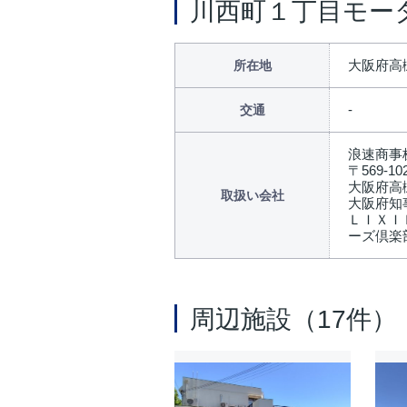
川西町１丁目モー
大阪府高
所在地
交通
浪速商事
〒569-10
大阪府高
取扱い会社
大阪府知事
ＬＩＸＩ
ーズ倶楽
周辺施設（17件）