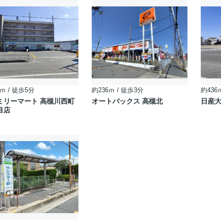
ｍ / 徒歩5分
約236ｍ / 徒歩3分
約436
ミリーマート 高槻川西町
オートバックス 高槻北
日産大
目店