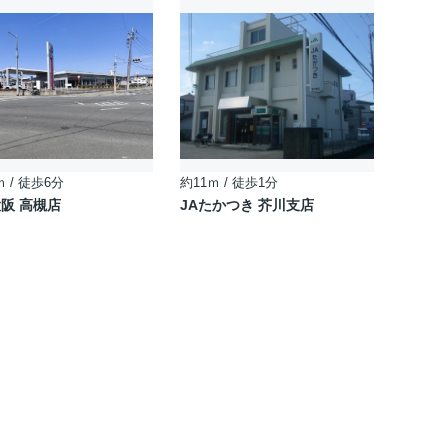
ｍ / 徒歩6分
約11ｍ / 徒歩1分
阪 高槻店
JAたかつき 芥川支店