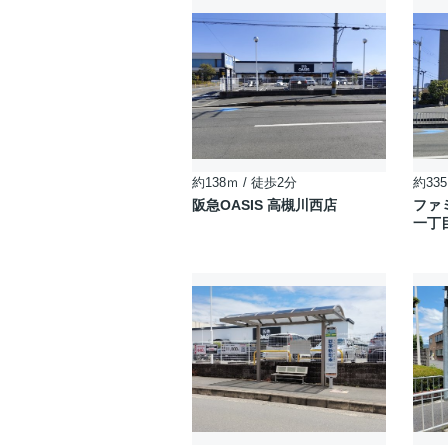
約138ｍ / 徒歩2分
約335
阪急OASIS 高槻川西店
ファ
一丁