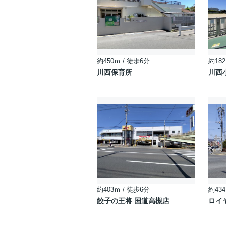
約450ｍ / 徒歩6分
約182
川西保育所
川西
約403ｍ / 徒歩6分
約434
餃子の王将 国道高槻店
ロイ