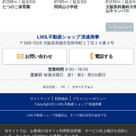
約398ｍ / 徒歩5分
約185ｍ / 徒歩3分
約336ｍ / 徒歩
たつのこ保育園
阿武山小学校
大阪医科薬科大
山キャンパス
ページトップ
LIXIL不動産ショップ 浪速商事
〒569-1029 大阪府高槻市安岡寺町１丁目１６番３号
お問い合わせ
電話する
営業時間
9:30～18:00
定休日
毎週水曜日 第1・第3・第5火曜日
表示切替：
PC
スマートフォン
サイトマップ
利用規約
プライバシーポリシー
Copyright(C) LIXIL不動産ショップ 浪速商事
LIXIL不動産ショップ加盟店は、すべて独立自営の会社です。
当サイトでは、お客様の当サイト利用状況把握、サービス向上検討を目的と
して、クッキー（Cookie）を使用しています。