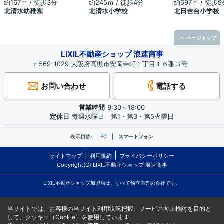
約167ｍ / 徒歩3分
約245ｍ / 徒歩4分
約697ｍ / 徒歩9
北清水幼稚園
北清水小学校
北日吉台小学校
ページトップ
LIXIL不動産ショップ 浪速商事
〒569-1029 大阪府高槻市安岡寺町１丁目１６番３号
お問い合わせ
電話する
営業時間
9:30～18:00
定休日
毎週水曜日 第1・第3・第5火曜日
表示切替：
PC
スマートフォン
サイトマップ
利用規約
プライバシーポリシー
Copyright(C) LIXIL不動産ショップ 浪速商事
LIXIL不動産ショップ加盟店は、すべて独立自営の会社です。
当サイトでは、お客様の当サイト利用状況把握、サービス向上検討を目的と
して、クッキー（Cookie）を使用しています。