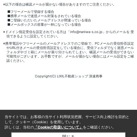
※以下の場合は確認メールが届かない場合がありますのでご注意ください。
■フリーメールで登録する場合
■携帯メールで迷惑メール対策をされている場合
■ご登録いただいたメールアドレスが間違っている場合
■メールボックスの容量が一杯になっている場合
※ドメイン指定受信を設定されている方は「info@naniwa-s.co.jp」からのメールを 受
信できるように設定してください。
※携帯電話やフリーメールのメールアドレスでのご登録で、PCメールの受信拒否設定
やURL付きメールの受信拒否設定をしている場合に、受信フォルダでなく迷惑メール
フォルダやゴミ箱にメールが振り分けられてしまい、確認メールの受信ができない
可能性がございます。お手数ですが、メールが届かない場合にはメール設定をご確
認ください。
Copyright(C) LIXIL不動産ショップ 浪速商事
当サイトでは、お客様の当サイト利用状況把握、サービス向上検討を目的と
して、クッキー（Cookie）を使用しています。
詳しくは、当社の
「Cookieの取扱いについて」
をご確認ください。
閉じる